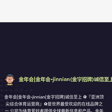
金年会|金年会·jinnian(金字招牌)诚信至上 ⚽️『亚洲顶
尖综合体育运营商』⚽️是世界最受欢迎的在线品牌之
一,公司为体育爱好者提供全球最新信息和产品。金年