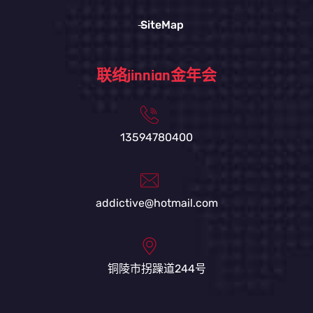
SiteMap
联络jinnian金年会
13594780400
addictive@hotmail.com
铜陵市拐躁道244号