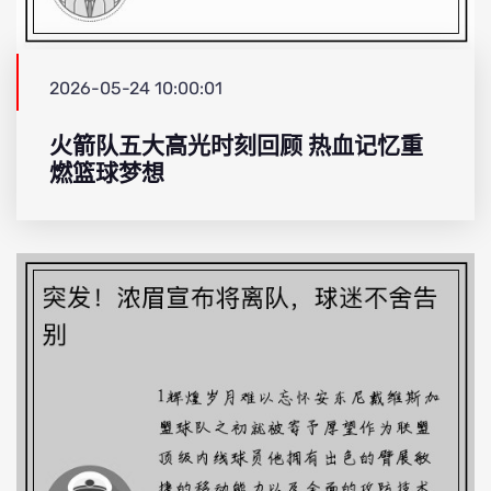
2026-05-24 10:00:01
火箭队五大高光时刻回顾 热血记忆重
燃篮球梦想