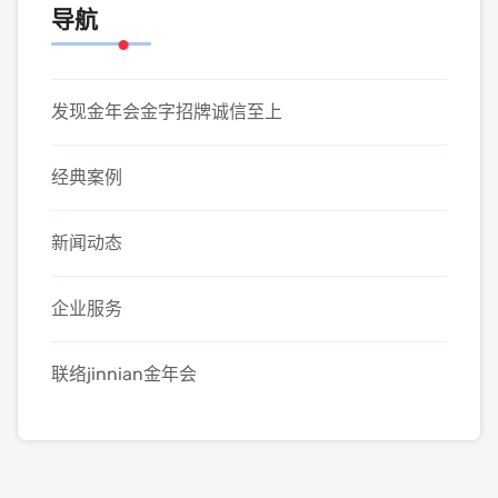
导航
发现金年会金字招牌诚信至上
经典案例
新闻动态
企业服务
联络jinnian金年会