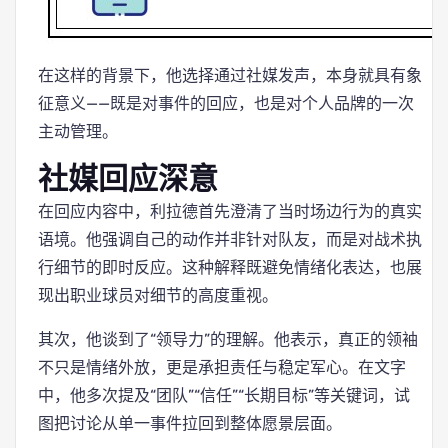
在这样的背景下，他选择通过社媒发声，本身就具有象
征意义——既是对事件的回应，也是对个人品牌的一次
主动管理。
社媒回应深意
在回应内容中，利拉德首先澄清了当时场边行为的真实
语境。他强调自己的动作并非针对队友，而是对战术执
行细节的即时反应。这种解释既避免情绪化表达，也展
现出职业球员对细节的高度重视。
其次，他谈到了“领导力”的理解。他表示，真正的领袖
不只是情绪外放，更是承担责任与稳定军心。在文字
中，他多次提及“团队”“信任”“长期目标”等关键词，试
图把讨论从单一事件拉回到整体愿景层面。