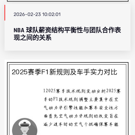
2026-02-23 10:02:01
NBA 球队薪资结构平衡性与团队合作表
现之间的关系