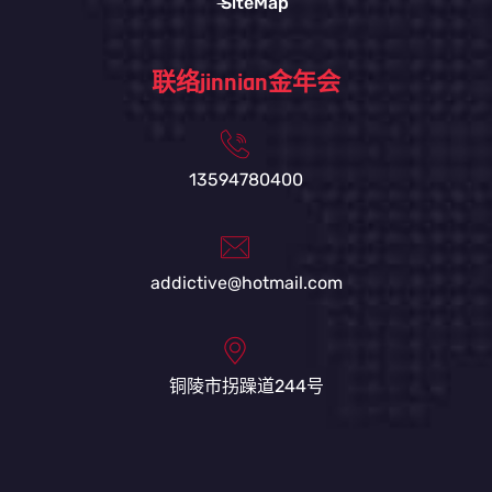
SiteMap
联络jinnian金年会
13594780400
addictive@hotmail.com
铜陵市拐躁道244号