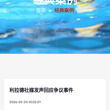
经典案例
首页
经典案例
利拉德社媒发声回应争议事件
2026-02-24 10:02:01