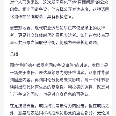
对个人形象来说，这次发声强化了他“直面问题”的公众
印象。相比回避争议，他选择公开表达态度，这种透明
化沟通在品牌塑造上具有积极意义。
更宏观地看，现代职业运动员早已不仅是场上的执行
者，更是社交媒体时代的意见表达者。如何在竞技表现
与公共形象之间取得平衡，将成为未来长期课题。
总结：
围绕“利拉德社媒发声回应争议事件”的讨论，本质上是
一场关于责任、表达与领导力的多维博弈。从事件背景
到回应内容，再到舆论分化与未来影响，每一个环节都
映射出现代体育生态的复杂性。利拉德的选择，既是对
当下争议的回应，也是对自身角色的再确认。
在竞技世界里，成绩终究是最有力的回击。但在成绩之
外，态度与表达同样构成球员形象的重要部分。无论风