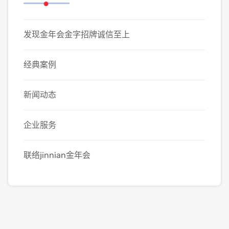
发现金年会金字招牌诚信至上
经典案例
新闻动态
企业服务
联络jinnian金年会