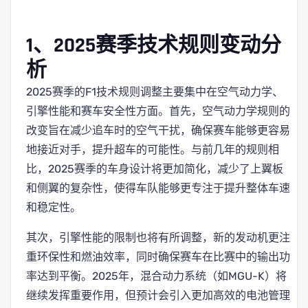
1、2025赛季技术规则变动分
析
2025赛季的F1技术规则调整主要集中在空气动力学、
引擎性能和赛车安全性方面。首先，空气动力学规则的
改变旨在减少追车时的空气干扰，确保赛车能够更容易
地接近对手，提升超车的可能性。与前几年的规则相
比，2025赛季的车身设计将更加简化，减少了上翼板
和侧翼的复杂性，使得车队能够更专注于提升整体车速
和稳定性。
其次，引擎性能的限制也将有所调整，新的发动机更注
重环保性和燃油效率，同时确保赛车在比赛中的输出功
率达到平衡。2025年，混合动力系统（如MGU-K）将
继续发挥重要作用，但预计会引入更加高效的电池管理