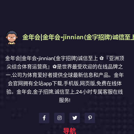
金年会|金年会·jinnian(金字招牌)诚信至上 ⚽️『亚洲顶
尖综合体育运营商』⚽️是世界最受欢迎的在线品牌之
一,公司为体育爱好者提供全球最新信息和产品。金年
会官网拥有全站app下载,手机版,网页版,免费在线体
验。金年会,金子招牌,诚信至上,24小时专属客服在线
服务!
导航