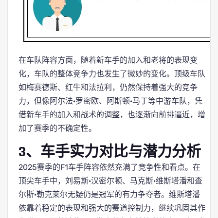
在车队阵容方面，随着新车手的加入和老将的表现变
化，车队的整体竞争力也发生了微妙的变化。顶级车队
如梅赛德斯、红牛和法拉利，仍然保持着强大的竞争
力，但像阿尔法·罗密欧、阿斯顿·马丁等中游车队，凭
借新车手的加入和战术的调整，也逐渐向前排逼近，增
加了赛季的不确定性。
3、车手实力对比与潜力分析
2025赛季的F1车手阵容依然充满了竞争性和看点。在
顶尖车手中，刘易斯·汉密尔顿、马克斯·维斯塔潘和查
尔斯·勒克莱尔无疑仍是冠军的有力争夺者。维斯塔潘
依靠着稳定的表现和强大的赛道控制力，继续巩固其作