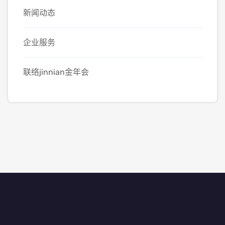
新闻动态
企业服务
联络jinnian金年会